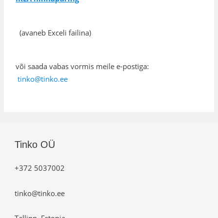
(avaneb Exceli failina)
või saada vabas vormis meile e-postiga:
tinko@tinko.ee
Tinko OÜ
+372 5037002
tinko@tinko.ee