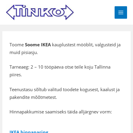
Skip
MAI
to
MEN
content
Toome
Soome IKEA
kauplustest mööblit, valgusteid ja
muid pisiasju.
Tarneaeg: 2 – 10 tööpäeva otse teile koju Tallinna
piires.
Teenustasu sõltub valitud toodete kogusest, kaalust ja
pakendite mõõtmetest.
Hinnapakkumise saamiseks täida alljärgnev vorm:
IKEA hinnaparing